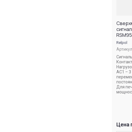
Сверх
сигнал
RSM95
Relpol
Артикул
Сигнал
Контакт
Нагрузо
AC1 – 3
перемен
постоян
Для печ
мощност
Цена 