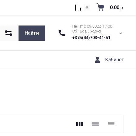
0.00
р.
0
Пн-Пт с 09-00 до 17-00
Сб—Вс Выходной
Найти
+375(44)703-41-51
Кабинет