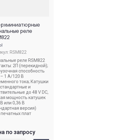
ерхминиатюрные
нальные реле
M822
ol
кул:
RSM822
нальные реле RSM822
акты: 2П (перекидной);
рузочная способность
– 1 А/120 В
еменного тока; Катушки
 стандартные и
твительные до 48 V DC,
кая мощность катушек
 В или 0,36 В
ндартная версия)
 печатных плат
а по запросу