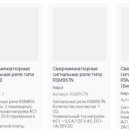
Цена - убывание
Цена - возрастание
Название - Я-А
Название - А-Я
миниатюрные
Сверхминиатюрные
Св
ьные реле типа
сигнальные реле типа
сиг
0
RSM957N
RS
(би
Relpol
Relp
:
1
Артикул:
RSM957N
Арти
ьные реле RSM850
Сигнальные реле RSM957N
ы: 2 перекидных;
Количество контактов: 1
Сиг
льная нагрузка AC1
CO;
Коли
/125 В переменного
Номинальный ток нагрузки
Ном
AC1 – 0,5 A/125 V AC; DC1-
AC1 
атной платы;
1A/30V DC
2A/