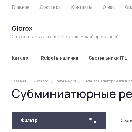
Главная
Доставка
Контакты
О нас
Оп
Giprox
Оптовая торговля электротехнической продукцией
Каталог
Relpol в наличии
Светильники ITL
Главная
/
Каталог
/
Реле Relpol
/
Реле для электроники и д
Субминиатюрные р
Фильтр
Сорт