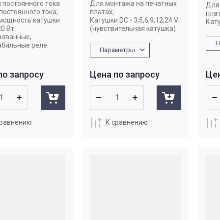
 постоянного тока
Для монтажа на печатных
Для
 постоянного тока;
платах;
плат
 мощность катушки
Катушки DC - 3,5,6,9,12,24 V
Кату
20 Вт.
(чувствительная катушка)
зованные,
П
абильные реле
Параметры
по запросу
Цена по запросу
Цен
сравнению
К сравнению