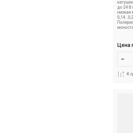
катушки
до 24 В
низкая
0,14...0,
Поляри
моност
Цена 
К 