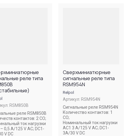
ерхминиатюрные
Сверхминиатюрные
нальные реле типа
сигнальные реле типа
M850B
RSM954N
стабильные)
Relpol
ol
Артикул:
RSM954N
кул:
RSM850B
Сигнальные реле RSM954N
Количество контактов: 1
нальные реле RSM850B
CO;
честв контактов: 2 CO;
Номинальный ток нагрузки
инальный ток нагрузки
AC1 3 A/125 V AC; DC1-
– 0,5 A/125 V AC; DC1-
3A/30 V DC
30 V DC