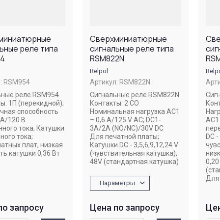
миниатюрные
Сверхминиатюрные
Св
ьные реле типа
сигнальные реле типа
cиг
4
RSM822N
RS
Relpol
Relp
:
RSM954
Артикул:
RSM822N
Арти
ьные реле RSM954
Сигнальные реле RSM822N
Сиг
ы: 1П (перекидной);
Контакты: 2 CO
Конт
чная способность
Номинальная нагрузка AC1
Наг
 А/120 В
– 0,6 А/125 V AC; DC1-
AC1 
ного тока; Катушки
3A/2A (NO/NC)/30V DC
пер
ного тока;
Для печатной платы;
DC -
атных плат, низкая
Катушки DC - 3,5,6,9,12,24 V
чувс
ь катушки 0,36 Вт
(чувствительная катушка),
низ
48V (стандартная катушка)
0,20
(ста
Для
Параметры
по запросу
Цена по запросу
Цен