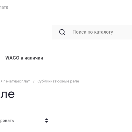
лата
WAGO в наличии
ля печатных плат
/
Субминиатюрные реле
еле
ировать