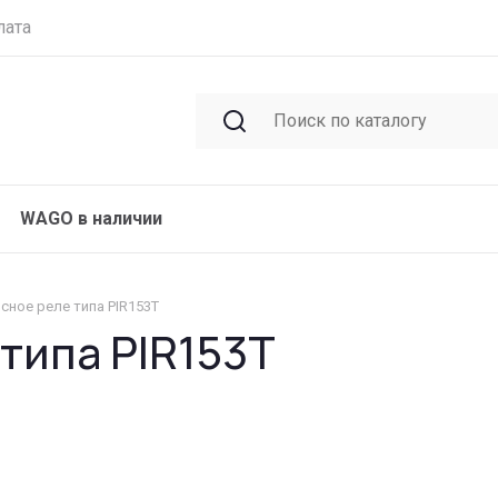
лата
WAGO в наличии
сное реле типа PIR153T
типа PIR153T