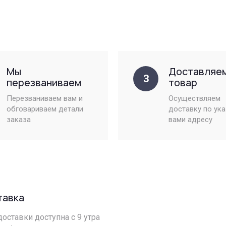
Мы
Доставляе
3
перезваниваем
товар
Перезваниваем вам и
Осуществляем
обговариваем детали
доставку по ук
заказа
вами адресу
тавка
оставки доступна с 9 утра