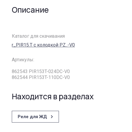
Описание
Каталог для скачивания
r_PIR15.T с колодкой PZ..-V0
Артикулы:
862543 PIR153T-024DC-V0
862544 PIR153T-110DC-V0
Находится в разделах
Реле для ЖД