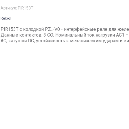
Артикул:
PIR153T
Relpol
PIR153T с колодкой PZ..-V0 - интерфейсные реле для жел
Данные контактов: 3 CO; Номинальный ток нагрузки AC1 –
AC; катушки DC; устойчивость к механическим ударам и в