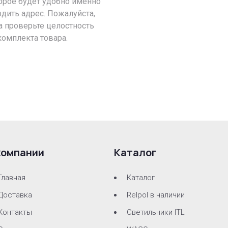
орое будет удобно именно
рдить адрес. Пожалуйста,
а проверьте целостность
комплекта товара.
компании
Каталог
Главная
Каталог
Доставка
Relpol в наличии
Контакты
Светильники ITL