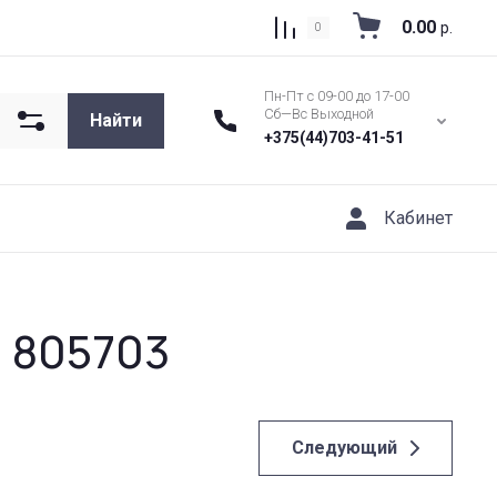
0.00
р.
0
Пн-Пт с 09-00 до 17-00
Сб—Вс Выходной
Найти
+375(44)703-41-51
Кабинет
l 805703
Следующий