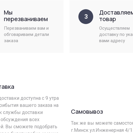
Мы
Доставляе
3
перезваниваем
товар
Перезваниваем вам и
Осуществляем
обговариваем детали
доставку по ук
заказа
вами адресу
тавка
оставки доступна с 9 утра
прибытия вашего заказа на
Самовывоз
ик службы доставки
 обсуждения всех
Так же вы можете самостоя
й. Вы сможете подобрать
г.Минск ул.Инженерная 4/1