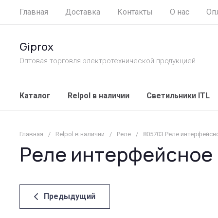
Главная
Доставка
Контакты
О нас
Оп
Giprox
Оптовая торговля электротехнической продукцией
Каталог
Relpol в наличии
Светильники ITL
Главная
/
Relpol в наличии
/
Реле
/
805703 Реле интерфейсно
Реле интерфейсное P
Предыдущий