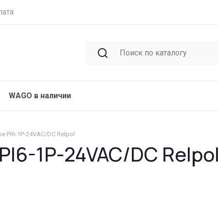
лата
WAGO в наличии
е PI6-1P-24VAC/DC Relpol
I6-1P-24VAC/DC Relpo