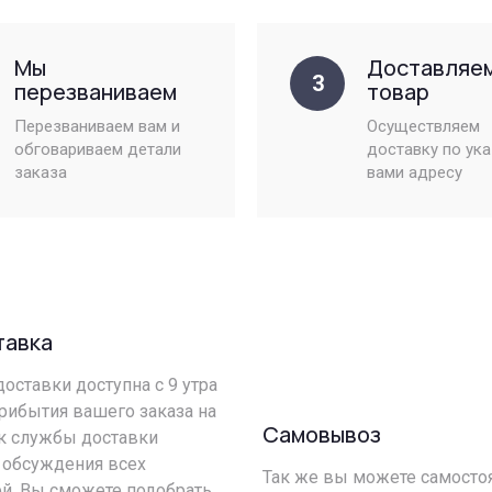
Мы
Доставляе
3
перезваниваем
товар
Перезваниваем вам и
Осуществляем
обговариваем детали
доставку по ук
заказа
вами адресу
тавка
оставки доступна с 9 утра
прибытия вашего заказа на
Самовывоз
ик службы доставки
 обсуждения всех
Так же вы можете самостоя
й. Вы сможете подобрать