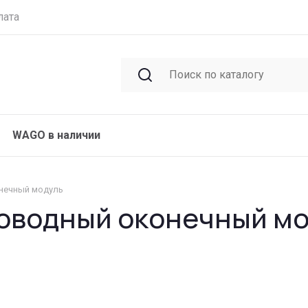
лата
WAGO в наличии
онечный модуль
роводный оконечный м