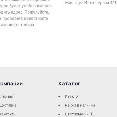
г.Минск ул.Инженерная 4/1
орое будет удобно именно
рдить адрес. Пожалуйста,
а проверьте целостность
комплекта товара.
компании
Каталог
Главная
Каталог
Доставка
Relpol в наличии
Контакты
Светильники ITL