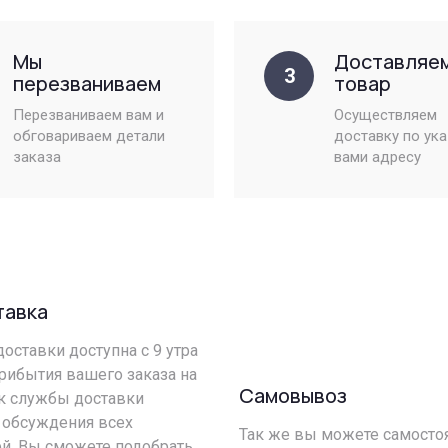
Мы
Доставляе
3
перезваниваем
товар
Перезваниваем вам и
Осуществляем
обговариваем детали
доставку по ук
заказа
вами адресу
тавка
оставки доступна с 9 утра
прибытия вашего заказа на
Самовывоз
ик службы доставки
 обсуждения всех
Так же вы можете самостоя
й. Вы сможете подобрать