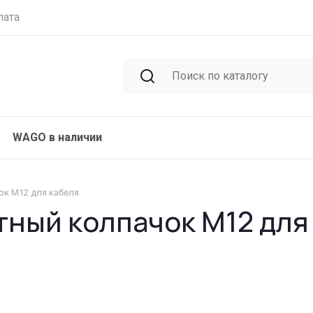
лата
WAGO в наличии
ок M12 для кабеля
тный колпачок M12 для