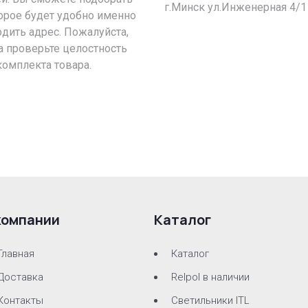
г.Минск ул.Инженерная 4/1
орое будет удобно именно
рдить адрес. Пожалуйста,
а проверьте целостность
комплекта товара.
компании
Каталог
Главная
Каталог
Доставка
Relpol в наличии
Контакты
Светильники ITL