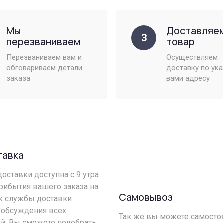
Мы
Доставляе
3
перезваниваем
товар
Перезваниваем вам и
Осуществляем
обговариваем детали
доставку по ук
заказа
вами адресу
тавка
оставки доступна с 9 утра
прибытия вашего заказа на
Самовывоз
ик службы доставки
 обсуждения всех
Так же вы можете самостоя
й. Вы сможете подобрать