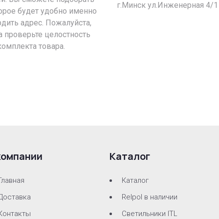
г.Минск ул.Инженерная 4/1
орое будет удобно именно
рдить адрес. Пожалуйста,
а проверьте целостность
комплекта товара.
компании
Каталог
Главная
Каталог
Доставка
Relpol в наличии
Контакты
Светильники ITL