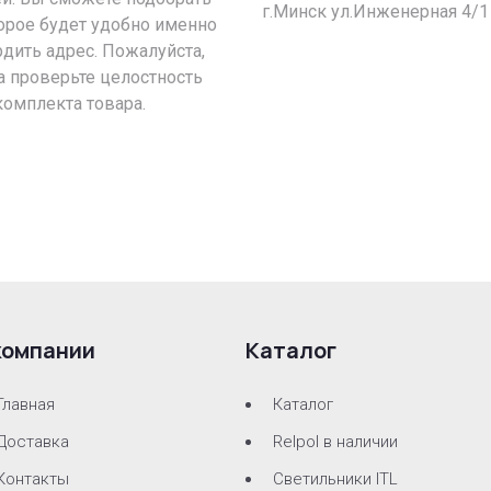
г.Минск ул.Инженерная 4/1
орое будет удобно именно
рдить адрес. Пожалуйста,
а проверьте целостность
комплекта товара.
компании
Каталог
Главная
Каталог
Доставка
Relpol в наличии
Контакты
Светильники ITL