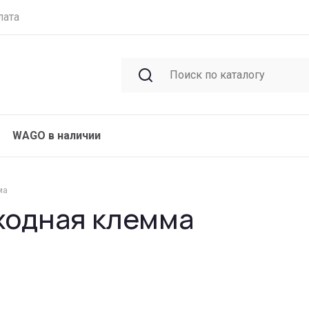
лата
WAGO в наличии
ма
ходная клемма