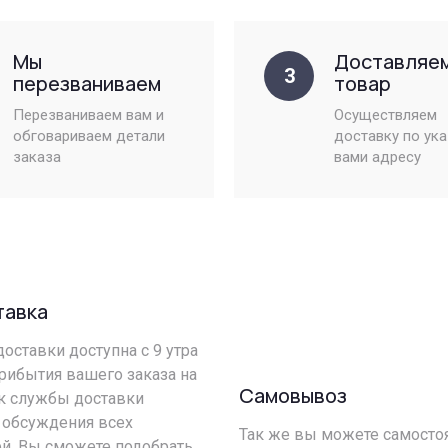
Мы
Доставляе
3
перезваниваем
товар
Перезваниваем вам и
Осуществляем
обговариваем детали
доставку по ук
заказа
вами адресу
тавка
оставки доступна с 9 утра
прибытия вашего заказа на
Самовывоз
ик службы доставки
 обсуждения всех
Так же вы можете самостоя
й. Вы сможете подобрать